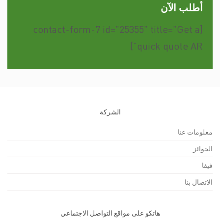
أطلب الآن
[contact-form-7 id="25355" title="Get a
quick quote AR"]
الشركة
معلومات عنا
الجوائز
فيفا
الاتصال بنا
هاتكو على مواقع التواصل الاجتماعي