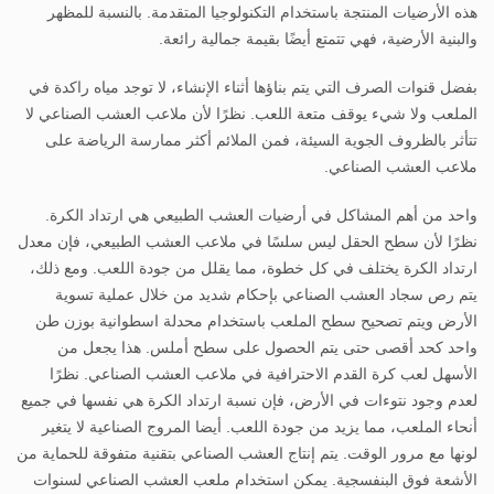
هذه الأرضيات المنتجة باستخدام التكنولوجيا المتقدمة. بالنسبة للمظهر
والبنية الأرضية، فهي تتمتع أيضًا بقيمة جمالية رائعة.
بفضل قنوات الصرف التي يتم بناؤها أثناء الإنشاء، لا توجد مياه راكدة في
الملعب ولا شيء يوقف متعة اللعب. نظرًا لأن ملاعب العشب الصناعي لا
تتأثر بالظروف الجوية السيئة، فمن الملائم أكثر ممارسة الرياضة على
ملاعب العشب الصناعي.
واحد من أهم المشاكل في أرضيات العشب الطبيعي هي ارتداد الكرة.
نظرًا لأن سطح الحقل ليس سلسًا في ملاعب العشب الطبيعي، فإن معدل
ارتداد الكرة يختلف في كل خطوة، مما يقلل من جودة اللعب. ومع ذلك،
يتم رص سجاد العشب الصناعي بإحكام شديد من خلال عملية تسوية
الأرض ويتم تصحيح سطح الملعب باستخدام محدلة اسطوانية بوزن طن
واحد كحد أقصى حتى يتم الحصول على سطح أملس. هذا يجعل من
الأسهل لعب كرة القدم الاحترافية في ملاعب العشب الصناعي. نظرًا
لعدم وجود نتوءات في الأرض، فإن نسبة ارتداد الكرة هي نفسها في جميع
أنحاء الملعب، مما يزيد من جودة اللعب. أيضا المروج الصناعية لا يتغير
لونها مع مرور الوقت. يتم إنتاج العشب الصناعي بتقنية متفوقة للحماية من
الأشعة فوق البنفسجية. يمكن استخدام ملعب العشب الصناعي لسنوات