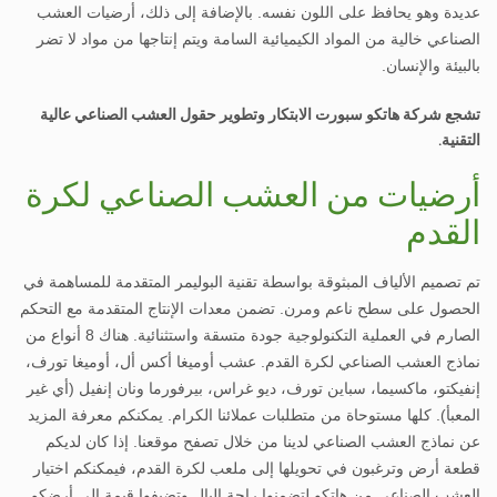
عديدة وهو يحافظ على اللون نفسه. بالإضافة إلى ذلك، أرضيات العشب
الصناعي خالية من المواد الكيميائية السامة ويتم إنتاجها من مواد لا تضر
بالبيئة والإنسان.
تشجع شركة هاتكو سبورت الابتكار وتطوير حقول العشب الصناعي عالية
التقنية.
أرضيات من العشب الصناعي لكرة
القدم
تم
تصميم الألياف المبثوقة بواسطة تقنية البوليمر المتقدمة للمساهمة في
الحصول على سطح ناعم ومرن. تضمن معدات الإنتاج المتقدمة مع التحكم
الصارم في العملية التكنولوجية جودة متسقة واستثنائية. هناك 8 أنواع من
نماذج العشب الصناعي لكرة القدم. عشب أوميغا
أكس أل
، أوميغا تورف،
إنفيكتو، ماكسيما، سباين تورف،
ديو غراس
،
بيرفورما
و
نان إنفيل (أي غير
المعبأ)
. كلها مستوحاة من متطلبات عملائنا الكرام. يمكنكم معرفة المزيد
عن نماذج العشب الصناعي لدينا من خلال تصفح موقعنا. إذا كان لديكم
قطعة أرض وترغبون في تحويلها إلى ملعب لكرة القدم، فيمكنكم اختيار
العشب الصناعي
من هاتكو
لتضمنوا راحة البال وتضيفوا قيمة إلى أرضكم.