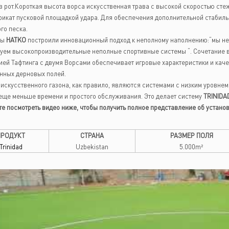
в рот.Короткая высота ворса искусственная трава с высокой скоростью стеж
икат пусковой площадкой удара. Для обеспечения дополнительной стабиль
го песка.
ры
HATKO
построили инновационный подход к неполному наполнению:“мы не 
уем высокопроизводительные неполные спортивные системы “. Сочетание 
ией Тафтинга с двумя Ворсами обеспечивает игровые характеристики и каче
нных дерновых полей.
искусственного газона, как правило, являются системами с низким уровне
еще меньше времени и простого обслуживания. Это делает систему
TRINIDAD
е посмотреть видео ниже, чтобы получить полное представление об установ
ПРОДУКТ
СТРАНА
РАЗМЕР ПОЛЯ
Trinidad
Uzbekistan
5.000m²