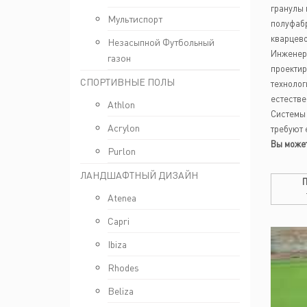
гранулы 
Мультиспорт
полуфабр
кварцево
Незасыпной Футбольный
Инжене
газон
проектир
СПОРТИВНЫЕ ПОЛЫ
технолог
естестве
Athlon
Системы 
Acrylon
требуют 
Вы может
Purlon
ЛАНДШАФТНЫЙ ДИЗАЙН
Atenea
Capri
Ibiza
Rhodes
Beliza