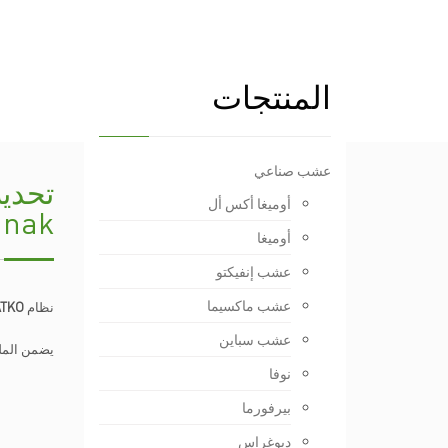
المنتجات
عشب صناعي
أوميغا أكس أل
anak
أوميغا
عشب إنفيكتو
عشب ماكسيما
نظام
ATKO
عشب سباين
يضمن الملم
نوفا
بيرفورما
ديوغراس