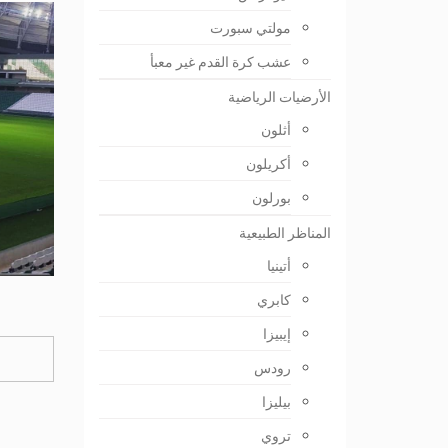
مولتي سبورت
عشب كرة القدم غير معبأ
الأرضيات الرياضية
أثلون
أكريلون
بورلون
المناظر الطبيعية
أتينيا
كابري
إيبيزا
رودس
بيليزا
تروي