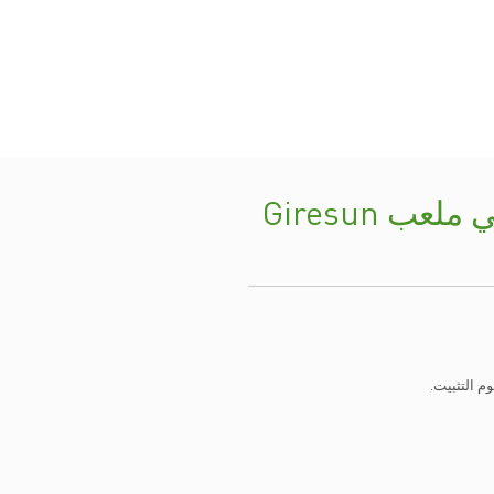
تحديث المشروع: HATKO Hybridgrass في ملعب Giresun
م التثبيت.