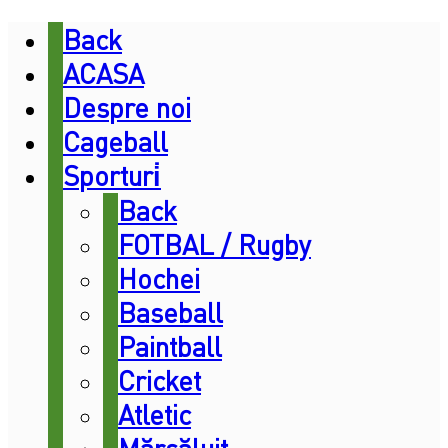
Back
ACASA
Despre noi
Cageball
Sporturi̇
Back
FOTBAL / Rugby
Hochei
Baseball
Paintball
Cricket
Atletic