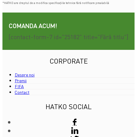
*HATKO are dreptul de a modifica specificațiile tehnice fără notificare prealabilă
COMANDA ACUM!
[contact-form-7 id="25182" title="Fără titlu"]
CORPORATE
Despre noi
Premii
FIFA
Contact
HATKO SOCIAL