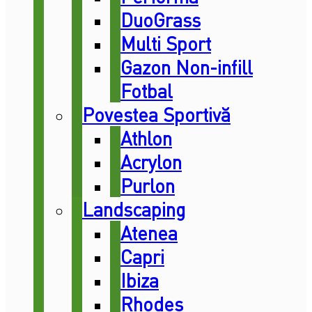
DuoGrass
Multi Sport
Gazon Non-infill
Fotbal
Povestea Sportivă
Athlon
Acrylon
Purlon
Landscaping
Atenea
Capri
Ibiza
Rhodes