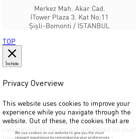
Merkez Mah. Akar Cad.
İTower Plaza 3. Kat No:11
Şişli-Bomonti / İSTANBUL
TOP
Închide
Privacy Overview
This website uses cookies to improve your
experience while you navigate through the
website. Out of these, the cookies that are
categorized as necessary are stored on your
We use cookies on our website to give you the most
browser as they are essential for the
relevant experience by remembering your preferences