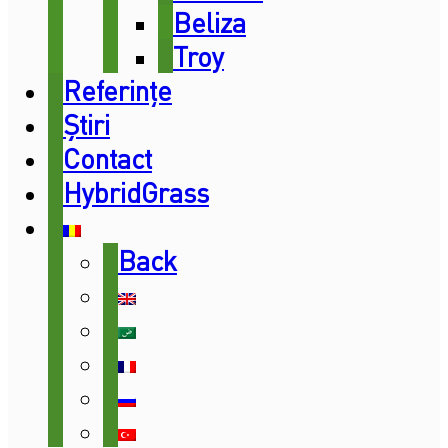
Beliza
Troy
Referințe
Știri
Contact
HybridGrass
Back