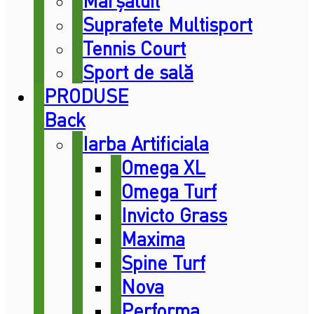
Mărşăluit
Suprafete Multisport
Tennis Court
Sport de sală
PRODUSE
Back
Iarba Artificiala
Omega XL
Omega Turf
Invicto Grass
Maxima
Spine Turf
Nova
Performa