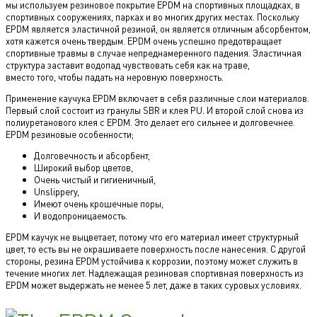
мы используем резиновое покрытие EPDM на спортивных площадках, в
спортивных сооружениях, парках и во многих других местах. Поскольку
EPDM является эластичной резиной, он является отличным абсорбентом,
хотя кажется очень твердым. EPDM очень успешно предотвращает
спортивные травмы в случае непреднамеренного падения. Эластичная
структура заставит водопад чувствовать себя как на траве,
вместо того, чтобы падать на неровную поверхность.
Применение каучука EPDM включает в себя различные слои материалов.
Первый слой состоит из гранулы SBR и клея PU. И второй слой снова из
полиуретанового клея с EPDM. Это делает его сильнее и долговечнее.
EPDM резиновые особенности;
Долговечность и абсорбент,
Широкий выбор цветов,
Очень чистый и гигиеничный,
Unslippery,
Имеют очень крошечные поры,
И водопроницаемость.
EPDM каучук не выцветает, потому что его материал имеет структурный
цвет, то есть вы не окрашиваете поверхность после нанесения. С другой
стороны, резина EPDM устойчива к коррозии, поэтому может служить в
течение многих лет. Надлежащая резиновая спортивная поверхность из
EPDM может выдержать не менее 5 лет, даже в таких суровых условиях.