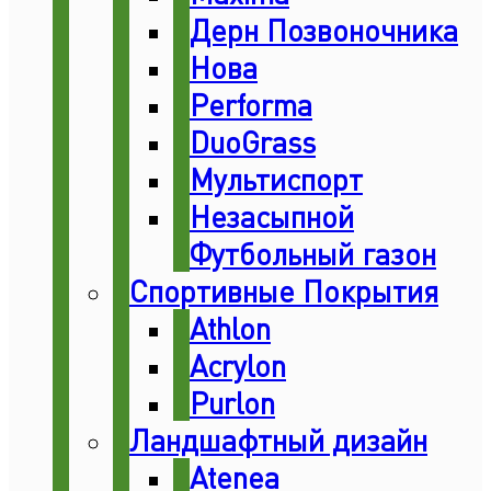
Дерн Позвоночника
Нова
Performa
DuoGrass
Мультиспорт
Незасыпной
Футбольный газон
Спортивные Покрытия
Athlon
Acrylon
Purlon
Ландшафтный дизайн
Atenea