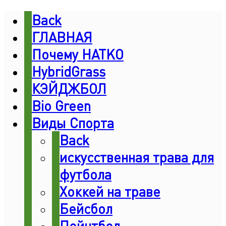
Back
ГЛАВНАЯ
Почему HATKO
HybridGrass
КЭЙДЖБОЛ
Bio Green
Виды Спорта
Back
искусственная трава для
футбола
Хоккей на траве
Бейсбол
Пейнтбол