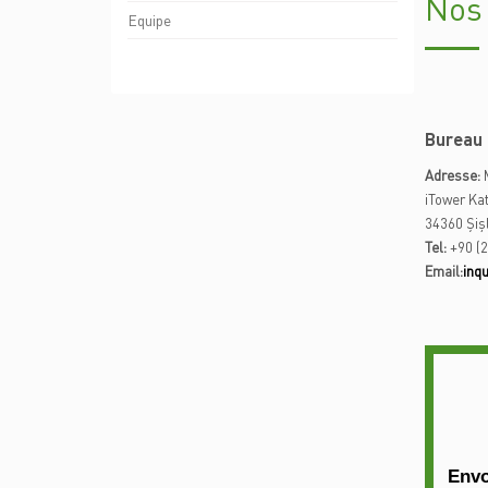
Nos
Equipe
Bureau 
Adresse:
M
iTower Kat
34360 Şiş
Tel:
+90 (2
Email:
inq
Envo