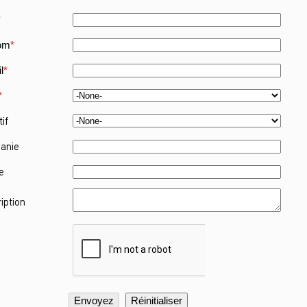
*
om
*
l
*
*
tif
anie
e
iption