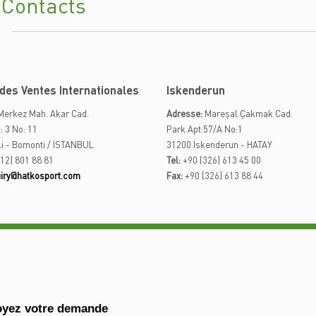
 Contacts
des Ventes Internationales
Iskenderun
erkez Mah. Akar Cad.
Adresse:
Mareşal Çakmak Cad.
: 3 No: 11
Park Apt:57/A No:1
li - Bomonti / İSTANBUL
31200 İskenderun - HATAY
12) 801 88 81
Tel:
+90 (326) 613 45 00
uiry@hatkosport.com
Fax:
+90 (326) 613 88 44
yez votre demande