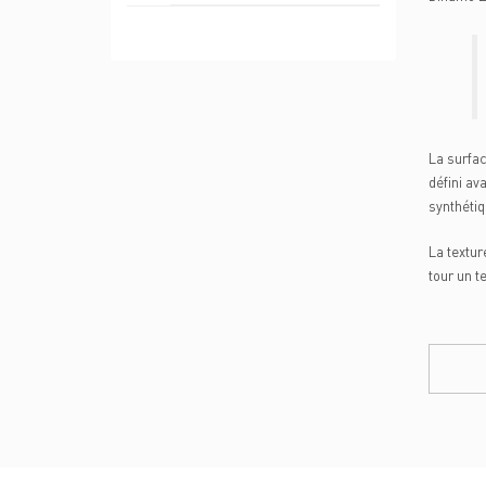
La surfac
défini av
synthétiq
La textur
tour un t