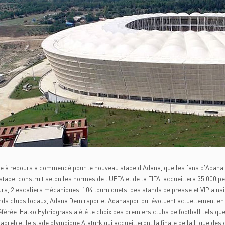
 à rebours a commencé pour le nouveau stade d'Adana, que les fans d'Adana at
tade, construit selon les normes de l'UEFA et de la FIFA, accueillera 35 000 pe
s, 2 escaliers mécaniques, 104 tourniquets, des stands de presse et VIP ains
nds clubs locaux, Adana Demirspor et Adanaspor, qui évoluent actuellement e
éférée. Hatko Hybridgrass a été le choix des premiers clubs de football tels qu
greb et le stade olympique Atatürk qui accueilleront la finale de la Ligue des