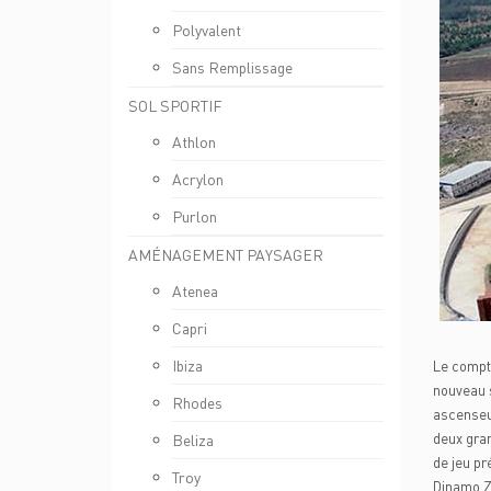
Polyvalent
Sans Remplissage
SOL SPORTIF
Athlon
Acrylon
Purlon
AMÉNAGEMENT PAYSAGER
Atenea
Capri
Ibiza
Le compte
nouveau s
Rhodes
ascenseur
deux gra
Beliza
de jeu pr
Troy
Dinamo Za