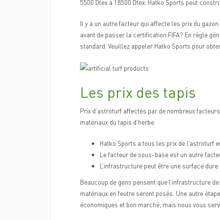
5500 Dtex à 18500 Dtex. Hatko Sports peut construi
Il y a un autre facteur qui affecte les prix du gazo
avant de passer la certification FIFA? En règle g
standard. Veuillez appeler Hatko Sports pour obten
Les prix des tapis
Prix d’astroturf affectés par de nombreux facteurs. 
matériaux du tapis d’herbe.
Hatko Sports a tous les prix de l’astroturf 
Le facteur de sous-base est un autre facteur
L’infrastructure peut être une surface dure
Beaucoup de gens pensent que l’infrastructure de
matériaux en feutre seront posés. Une autre étape 
économiques et bon marché, mais nous vous serv