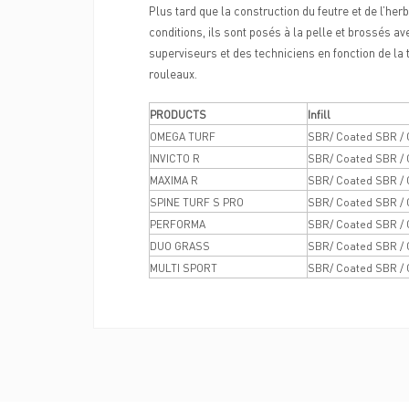
Plus tard que la construction du feutre et de l’he
conditions, ils sont posés à la pelle et brossés a
superviseurs et des techniciens en fonction de la ta
rouleaux.
PRODUCTS
Infill
OMEGA TURF
SBR/ Coated SBR / 
INVICTO R
SBR/ Coated SBR / 
MAXIMA R
SBR/ Coated SBR / 
SPINE TURF S PRO
SBR/ Coated SBR / 
PERFORMA
SBR/ Coated SBR / 
DUO GRASS
SBR/ Coated SBR / 
MULTI SPORT
SBR/ Coated SBR / 