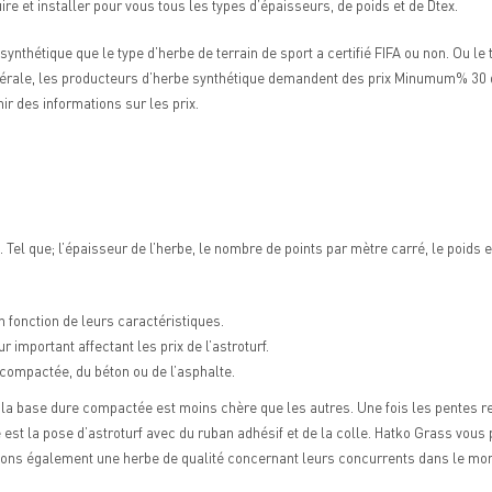
re et installer pour vous tous les types d’épaisseurs, de poids et de Dtex.
n synthétique que le type d’herbe de terrain de sport a certifié FIFA ou non. Ou le
énérale, les producteurs d’herbe synthétique demandent des prix Minumum% 30 d
ir des informations sur les prix.
Tel que; l’épaisseur de l’herbe, le nombre de points par mètre carré, le poids et 
en fonction de leurs caractéristiques.
 important affectant les prix de l’astroturf.
 compactée, du béton ou de l’asphalte.
 la base dure compactée est moins chère que les autres. Une fois les pentes r
est la pose d’astroturf avec du ruban adhésif et de la colle. Hatko Grass vous
ons également une herbe de qualité concernant leurs concurrents dans le mo