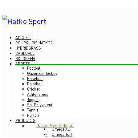
ACCUEIL
POURQUOIS HATKO?
HYBRIDGRASS
CAGEBALL
BIO GREEN
SPORTS
Football
Gazon de Hockey
Baseball
Paintball
Cricket
Athletismes
Jogging
Sol Polyvalent
Tennis
Purlon
PRODUCTS
Gazon Synthetique
Omega XL
Omega Turf