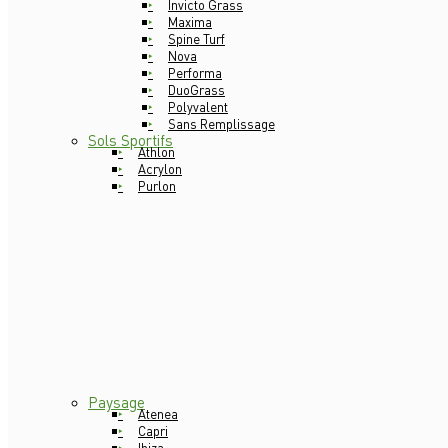
Invicto Grass
Maxima
Spine Turf
Nova
Performa
DuoGrass
Polyvalent
Sans Remplissage
Sols Sportifs
Athlon
Acrylon
Purlon
Paysage
Atenea
Capri
Ibiza