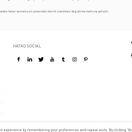
eden haber vermeksizin yukarıdaki teknik özellikleri değiştirme hakkına sahiptir.
HATKO SOCIAL
Design By Kreatifart
t experience by remembering your preferences and repeat visits. By clicking “Ac