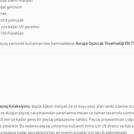
şük bakım maliyeti
ğal görünüm
snek
stra yumuşak
 yıla kadar UV garantisi
100 Polietilen
yzaj serisinde kullanılan tüm hammaddeler
Avrupa Oyuncak Yönetmeliği EN 7
yzaj Koleksiyonu
, düşük bakım maliyeti ile yıl boyu yeşil alan talebi üzerine o
ve düzgün peyzaj çalışmasından yararlanma imkanı ve zaman tasarrufu sunmakt
 mm'ye kadar geniş bir peyzaj yelpazesine sahibiz. Peyzaj projelerimizin çoğu,
 yöneliktir. Bu nedenle peyzaj çimlerinin kullanım ömrü için UV direnci ve halı
le bugüne kadar gerçekleştirilen en önemli projeler için tercih edilmektedir.