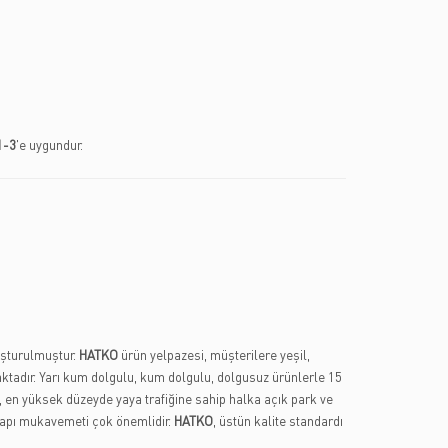
1-3
'e uygundur.
luşturulmuştur.
HATKO
ürün yelpazesi, müşterilere yeşil,
adır. Yarı kum dolgulu, kum dolgulu, dolgusuz ürünlerle 15
 en yüksek düzeyde yaya trafiğine sahip halka açık park ve
 yapı mukavemeti çok önemlidir.
HATKO
, üstün kalite standardı