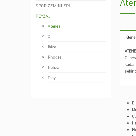
Ate
SPOR ZEMİNLERİ
PEYZAJ
Atenea
Capri
Gener
Ibiza
ATENE
Rhodes
Güneşl
kadar 
Beliza
şehir 
Troy
Di
M
Ço
Ha
Ek