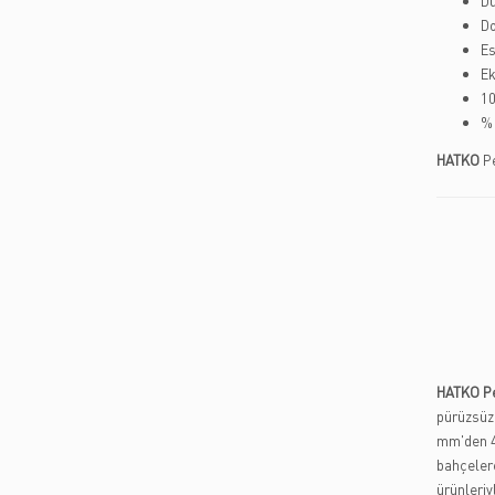
Dü
Do
E
Ek
10
% 
HATKO
Pe
HATKO Pe
pürüzsüz 
mm'den 45
bahçelere
ürünleriy