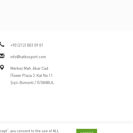
+90 (212) 803 09 01
info@hatkosport.com
Merkez Mah. Akar Cad.
İTower Plaza 3. Kat No:11
Şişli-Bomonti / İSTANBUL
cept”, you consent to the use of ALL