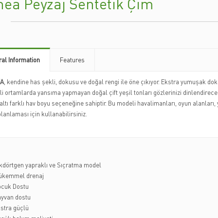
nea Peyzaj Sentetik Çim
al Information
Features
A
, kendine has şekli, dokusu ve doğal rengi ile öne çıkıyor. Ekstra yumuşak do
i ortamlarda yansıma yapmayan doğal çift yeşil tonları gözlerinizi dinlendirec
altı farklı hav boyu seçeneğine sahiptir. Bu modeli havalimanları, oyun alanları, 
planlaması için kullanabilirsiniz.
kdörtgen yapraklı ve Sıçratma model
ükemmel drenaj
cuk Dostu
yvan dostu
stra güçlü